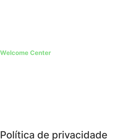
+351 253 421 218 *
+351 968 173 837 **
*Chamada para a rede fixa nacional
**Chamada para rede móvel
Welcome Center
Rua Paio Galvão
Segunda a Domingo
09h00 – 19h00
Política de privacidade