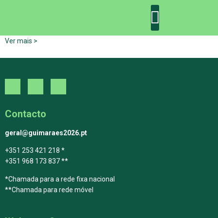
Ver mais >
DECLARAÇÃO DE GUIMARÃES: ONE PLANET CITY
DECLARAÇÃO DE COLABORAÇÃO
GUIMARÃES 2030
Contacto
geral@guimaraes2026.pt
+351 253 421 218 *
+351 968 173 837 **
*Chamada para a rede fixa nacional
**Chamada para rede móvel