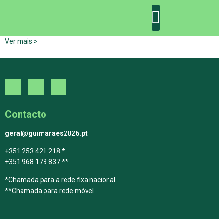
Ver mais >
DECLARAÇÃO DE GUIMARÃES: ONE PLANET CITY
DECLARAÇÃO DE COLABORAÇÃO
GUIMARÃES 2030
Contacto
geral@guimaraes2026.pt
+351 253 421 218 *
+351 968 173 837 **
*Chamada para a rede fixa nacional
**Chamada para rede móvel