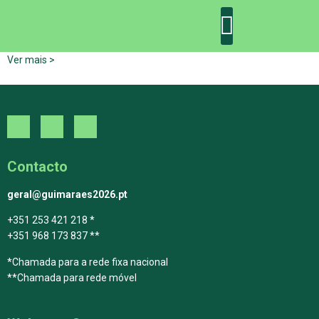
Ver mais >
DECLARAÇÃO DE GUIMARÃES: ONE PLANET CITY
DECLARAÇÃO DE COLABORAÇÃO
GUIMARÃES 2030
Contacto
geral@guimaraes2026.pt
+351 253 421 218 *
+351 968 173 837 **
*Chamada para a rede fixa nacional
**Chamada para rede móvel