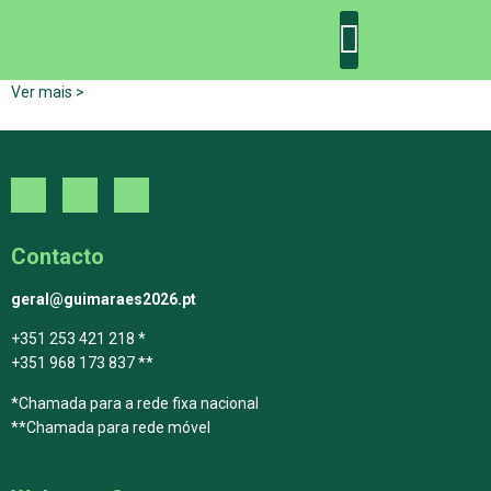
Ver mais >
DECLARAÇÃO DE GUIMARÃES: ONE PLANET CITY
DECLARAÇÃO DE COLABORAÇÃO
GUIMARÃES 2030
Contacto
geral@guimaraes2026.pt
+351 253 421 218 *
+351 968 173 837 **
*Chamada para a rede fixa nacional
**Chamada para rede móvel