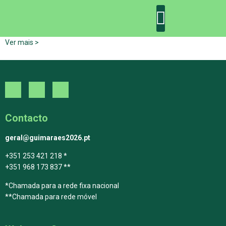
Ver mais >
DECLARAÇÃO DE GUIMARÃES: ONE PLANET CITY
DECLARAÇÃO DE COLABORAÇÃO
GUIMARÃES 2030
Contacto
geral@guimaraes2026.pt
+351 253 421 218 *
+351 968 173 837 **
*Chamada para a rede fixa nacional
**Chamada para rede móvel