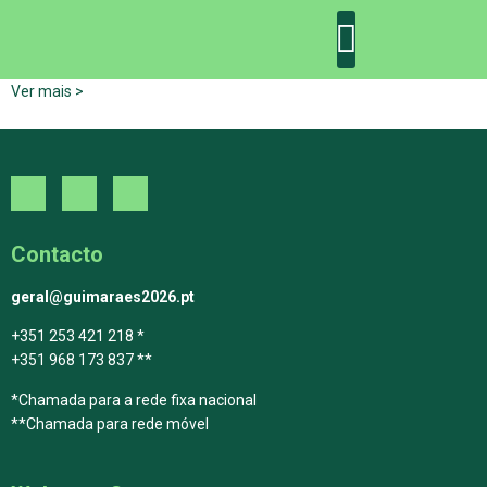
Ver mais >
DECLARAÇÃO DE GUIMARÃES: ONE PLANET CITY
DECLARAÇÃO DE COLABORAÇÃO
GUIMARÃES 2030
Contacto
geral@guimaraes2026.pt
+351 253 421 218 *
+351 968 173 837 **
*Chamada para a rede fixa nacional
**Chamada para rede móvel