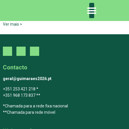
Ver mais >
DECLARAÇÃO DE GUIMARÃES: ONE PLANET CITY
DECLARAÇÃO DE COLABORAÇÃO
GUIMARÃES 2030
Contacto
geral@guimaraes2026.pt
+351 253 421 218 *
+351 968 173 837 **
*Chamada para a rede fixa nacional
**Chamada para rede móvel