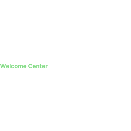
geral@guimaraes2026.pt
+351 253 421 218 *
+351 968 173 837 **
*Chamada para a rede fixa nacional
**Chamada para rede móvel
Welcome Center
Rua Paio Galvão
Segunda a Domingo
09h00 – 19h00