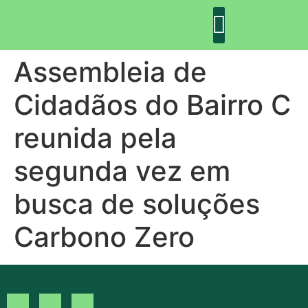
Assembleia de
DECLARAÇÃO DE GUIMARÃES: ONE PLANET CITY
DECLARAÇÃO DE COLABORAÇÃO
GUIMARÃES 2030
Cidadãos do Bairro C
reunida pela
segunda vez em
busca de soluções
Carbono Zero