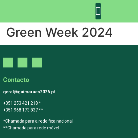
Green Week 2024
DECLARAÇÃO DE GUIMARÃES: ONE PLANET CITY
DECLARAÇÃO DE COLABORAÇÃO
GUIMARÃES 2030
Contacto
geral@guimaraes2026.pt
+351 253 421 218 *
+351 968 173 837 **
*Chamada para a rede fixa nacional
**Chamada para rede móvel