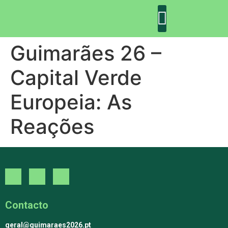
Guimarães 26 –
DECLARAÇÃO DE GUIMARÃES: ONE PLANET CITY
DECLARAÇÃO DE COLABORAÇÃO
GUIMARÃES 2030
Capital Verde
Europeia: As
Reações
Contacto
geral@guimaraes2026.pt