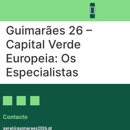
Guimarães 26 –
DECLARAÇÃO DE GUIMARÃES: ONE PLANET CITY
DECLARAÇÃO DE COLABORAÇÃO
GUIMARÃES 2030
Capital Verde
Europeia: Os
Especialistas
Contacto
geral@guimaraes2026.pt