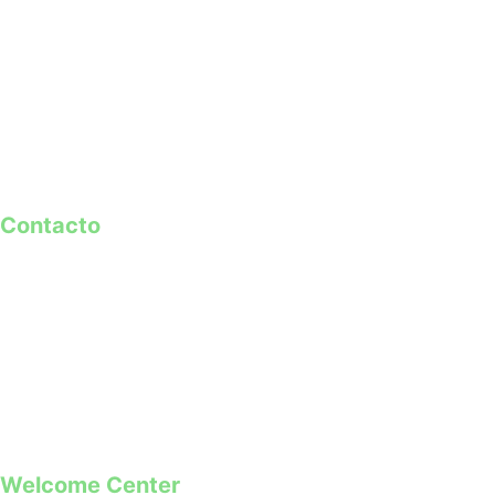
Contacto
geral@guimaraes2026.pt
+351 253 421 218 *
+351 968 173 837 **
*Chamada para a rede fixa nacional
**Chamada para rede móvel
Welcome Center