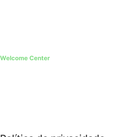
+351 253 421 218 *
+351 968 173 837 **
*Chamada para a rede fixa nacional
**Chamada para rede móvel
Welcome Center
Rua Paio Galvão
Segunda a Domingo
09h00 – 19h00