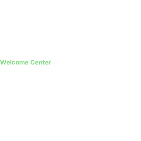
geral@guimaraes2026.pt
+351 253 421 218 *
+351 968 173 837 **
*Chamada para a rede fixa nacional
**Chamada para rede móvel
Welcome Center
Rua Paio Galvão
Segunda a Domingo
09h00 – 19h00