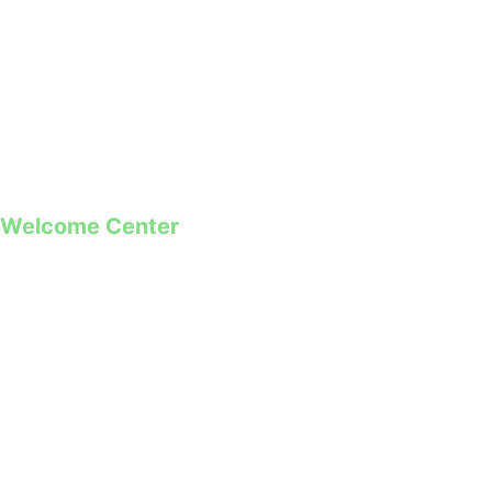
geral@guimaraes2026.pt
+351 253 421 218 *
+351 968 173 837 **
*Chamada para a rede fixa nacional
**Chamada para rede móvel
Welcome Center
Rua Paio Galvão
Segunda a Domingo
09h00 – 19h00