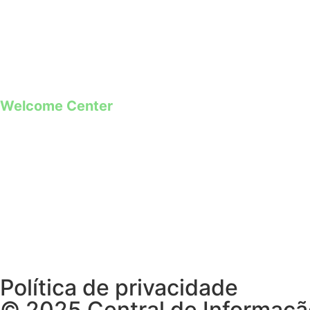
+351 968 173 837 **
*Chamada para a rede fixa nacional
**Chamada para rede móvel
Welcome Center
Rua Paio Galvão
Segunda a Domingo
09h00 – 19h00
Política de privacidade
© 2025 Central de Informação