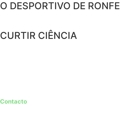
O DESPORTIVO DE RONFE
CURTIR CIÊNCIA
Contacto
geral@guimaraes2026.pt
+351 253 421 218 *
+351 968 173 837 **