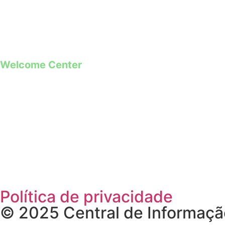
*Chamada para a rede fixa nacional
**Chamada para rede móvel
Welcome Center
Rua Paio Galvão
Segunda a Domingo
09h00 – 19h00
Política de privacidade
© 2025 Central de Informação