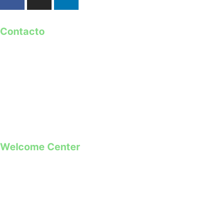
Contacto
geral@guimaraes2026.pt
+351 253 421 218 *
+351 968 173 837 **
*Chamada para a rede fixa nacional
**Chamada para rede móvel
Welcome Center
Rua Paio Galvão
Segunda a Domingo
09h00 – 19h00