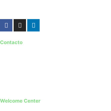
Contacto
geral@guimaraes2026.pt
+351 253 421 218 *
+351 968 173 837 **
*Chamada para a rede fixa nacional
**Chamada para rede móvel
Welcome Center
Rua Paio Galvão