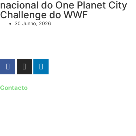
nacional do One Planet City
Challenge do WWF
30 Junho, 2026
Contacto
geral@guimaraes2026.pt
+351 253 421 218 *
+351 968 173 837 **
*Chamada para a rede fixa nacional