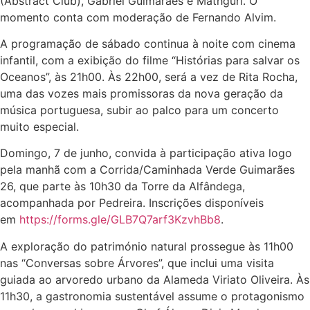
(Abstract Club), Gabriel Guimarães e Mathgurl. O
momento conta com moderação de Fernando Alvim.
A programação de sábado continua à noite com cinema
infantil, com a exibição do filme “Histórias para salvar os
Oceanos”, às 21h00. Às 22h00, será a vez de Rita Rocha,
uma das vozes mais promissoras da nova geração da
música portuguesa, subir ao palco para um concerto
muito especial.
Domingo, 7 de junho, convida à participação ativa logo
pela manhã com a Corrida/Caminhada Verde Guimarães
26, que parte às 10h30 da Torre da Alfândega,
acompanhada por Pedreira. Inscrições disponíveis
em
https://forms.gle/GLB7Q7arf3KzvhBb8
.
A exploração do património natural prossegue às 11h00
nas “Conversas sobre Árvores”, que inclui uma visita
guiada ao arvoredo urbano da Alameda Viriato Oliveira. Às
11h30, a gastronomia sustentável assume o protagonismo