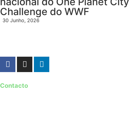
nacional do One Planet City
Challenge do WWF
30 Junho, 2026
Contacto
geral@guimaraes2026.pt
+351 253 421 218 *
+351 968 173 837 **
*Chamada para a rede fixa nacional
**Chamada para rede móvel