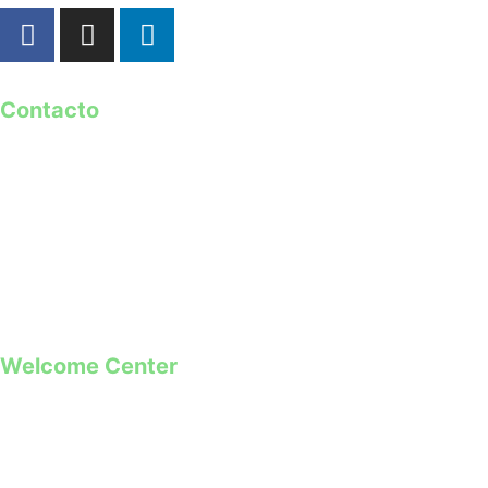
Contacto
geral@guimaraes2026.pt
+351 253 421 218 *
+351 968 173 837 **
*Chamada para a rede fixa nacional
**Chamada para rede móvel
Welcome Center
Rua Paio Galvão
Segunda a Domingo