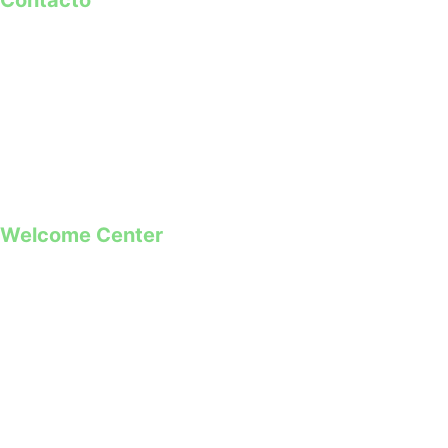
Contacto
geral@guimaraes2026.pt
+351 253 421 218 *
+351 968 173 837 **
*Chamada para a rede fixa nacional
**Chamada para rede móvel
Welcome Center
Rua Paio Galvão
Segunda a Domingo
09h00 – 19h00