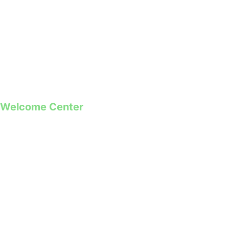
geral@guimaraes2026.pt
+351 253 421 218 *
+351 968 173 837 **
*Chamada para a rede fixa nacional
**Chamada para rede móvel
Welcome Center
Rua Paio Galvão
Segunda a Domingo
09h00 – 19h00