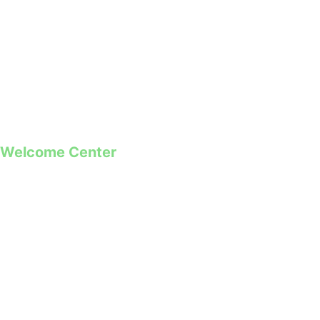
geral@guimaraes2026.pt
+351 253 421 218 *
+351 968 173 837 **
*Chamada para a rede fixa nacional
**Chamada para rede móvel
Welcome Center
Rua Paio Galvão
Segunda a Domingo
09h00 – 19h00